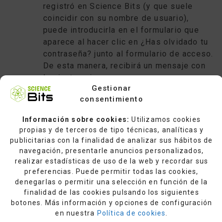
registró en Science Bits (y que suele
coincidir con su nombre de usuario),
puede introducirla en el formulario que
aparece al hacer clic en ¿Has olvidado tu
contraseña? junto al formulario de acceso.
De esta manera, recibirá un mensaje con
las instrucciones para recuperar su
Gestionar
contraseña.
consentimiento
Información sobre cookies:
Utilizamos cookies
Por motivos de seguridad, ante la imposibilidad de
propias y de terceros de tipo técnicas, analíticas y
verificar la identidad del solicitante, Science Bits
publicitarias con la finalidad de analizar sus hábitos de
no puede enviar datos de acceso por otro medio
navegación, presentarle anuncios personalizados,
que no sea el descrito anteriormente.
realizar estadísticas de uso de la web y recordar sus
preferencias. Puede permitir todas las cookies,
denegarlas o permitir una selección en función de la
finalidad de las cookies pulsando los siguientes
botones. Más información y opciones de configuración
en nuestra
Política de cookies
.