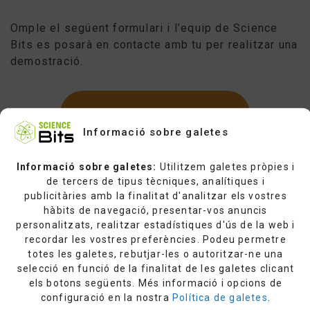
Omple el següent formulari i l’equip de Science
Bits es posarà en contacte amb tu per realitzar una
demostració.
SOL·LICITA UNA DEMO
Informació sobre galetes
Informació sobre galetes:
Utilitzem galetes pròpies i
de tercers de tipus tècniques, analítiques i
publicitàries amb la finalitat d'analitzar els vostres
hàbits de navegació, presentar-vos anuncis
personalitzats, realitzar estadístiques d'ús de la web i
recordar les vostres preferències. Podeu permetre
totes les galetes, rebutjar-les o autoritzar-ne una
selecció en funció de la finalitat de les galetes clicant
els botons següents. Més informació i opcions de
configuració en la nostra
Política de galetes
.