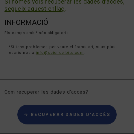
Si només vols recuperar les dades d’accés,
segueix aquest enllaç
.
INFORMACIÓ
Els camps amb * són obligatoris.
*Si tens problemes per veure el formulari, si us plau
escriu-nos a
info@science-bits.com
.
Com recuperar les dades d’accés?
RECUPERAR DADES D’ACCÉS