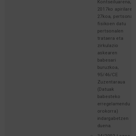
Kontseiluarena,
2017ko apirilaren
27koa, pertsona
fisikoen datu
pertsonalen
trataera eta
zirkulazio
askearen
babesari
buruzkoa,
95/46/CE
Zuzentaraua
(Datuak
babesteko
erregelamendu
orokorra)
indargabetzen
duena.