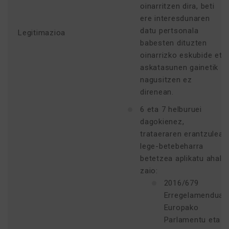
oinarritzen dira, beti
ere interesdunaren
datu pertsonala
Legitimazioa
babesten dituzten
oinarrizko eskubide eta
askatasunen gainetik
nagusitzen ez
direnean.
6 eta 7 helburuei
dagokienez,
trataeraren erantzuleari
lege-betebeharra
betetzea aplikatu ahal
zaio:
2016/679
Erregelamendua,
Europako
Parlamentu eta