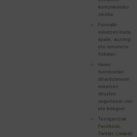
komunikatuko
zaizkie.
Formalki
eskatzen bada,
epaile, auzitegi
eta ministerio
fiskalari.
Haien
funtzioetan
dihardutenean
eskatzen
dituzten
segurtasun indar
eta kidegoei.
Testigantzak
Facebook
,
Twitter
,
LinkedIn
,