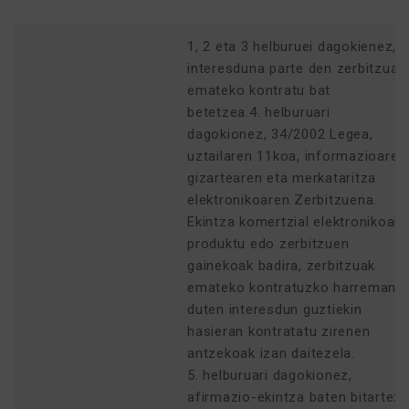
1, 2 eta 3 helburuei dagokienez,
interesduna parte den zerbitzuak
emateko kontratu bat
betetzea.4. helburuari
dagokionez, 34/2002 Legea,
uztailaren 11koa, informazioaren
gizartearen eta merkataritza
elektronikoaren Zerbitzuena.
Ekintza komertzial elektronikoak
produktu edo zerbitzuen
gainekoak badira, zerbitzuak
emateko kontratuzko harremana
duten interesdun guztiekin
hasieran kontratatu zirenen
antzekoak izan daitezela.
5. helburuari dagokionez,
afirmazio-ekintza baten bitartez,