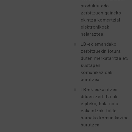
produktu edo
zerbitzuen gaineko
ekintza komertzial
elektronikoak
helaraztea.
LB-ek emandako
zerbitzuekin lotura
duten merkataritza eta
sustapen
komunikazioak
burutzea.
LB-ek eskaintzen
dituen zerbitzuak
egiteko, hala nola
eskaintzak, talde
barneko komunikazioak
burutzea.