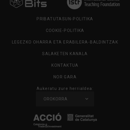
ZURE
HERRIALDEA
PRIBATUTASUN-POLITIKA
COOKIE-POLITIKA
LEGEZKO OHARRA ETA ERABILERA-BALDINTZAK
SALAKETEN KANALA
KONTAKTUA
NOR GARA
Aukeratu zure herrialdea:
AUKERATU
OROKORRA
ZURE
HERRIALDEA