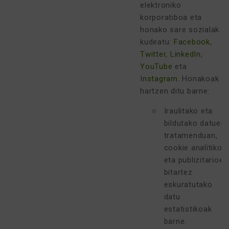
elektroniko
korporatiboa eta
honako sare sozialak
kudeatu:
Facebook
,
Twitter
,
LinkedIn
,
YouTube
eta
Instagram
. Honakoak
hartzen ditu barne:
Iraulitako eta
bildutako datuen
tratamenduan,
cookie analitiko
eta publizitarioen
bitartez
eskuratutako
datu
estatistikoak
barne.