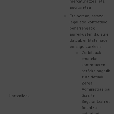
merkaturatzea; eta
auditoretza.
Era berean, arrazoi
legal edo kontratuko
beharrengatik
aurreikusten da, zure
datuak entitate hauei
emango zaizkiela:
Zerbitzuak
emateko
kontratuaren
perfekzioagatik,
zure datuak
Zerga
Administrazioari,
Gizarte
Hartzaileak
Segurantzari eta
finantza-
entitateei