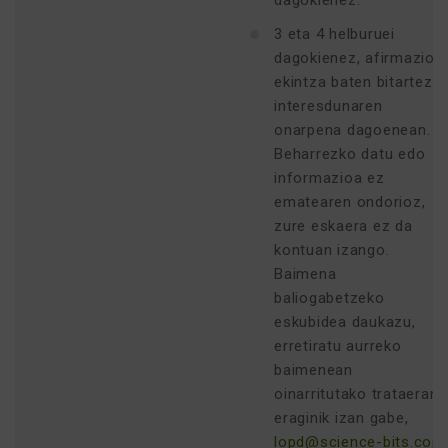
dagokienez.
3 eta 4 helburuei
dagokienez, afirmazio-
ekintza baten bitartez,
interesdunaren
onarpena dagoenean.
Beharrezko datu edo
informazioa ez
ematearen ondorioz,
zure eskaera ez da
kontuan izango.
Baimena
baliogabetzeko
eskubidea daukazu,
erretiratu aurreko
baimenean
oinarritutako trataeran
eraginik izan gabe,
lopd@science-bits.com