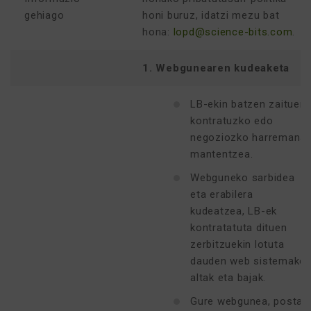
gehiago
honi buruz, idatzi mezu bat
hona:
lopd@science-bits.com
.
1. Webgunearen kudeaketa
LB-ekin batzen zaituen
kontratuzko edo
negoziozko harremana
mantentzea.
Webguneko sarbidea
eta erabilera
kudeatzea, LB-ek
kontratatuta dituen
zerbitzuekin lotuta
dauden web sistemako
altak eta bajak.
Gure webgunea, posta