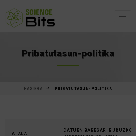
Joan
edukira
Pribatutasun-politika
PRIBATUTASUN-POLITIKA
HASIERA
DATUEN BABESARI BURUZKO
ATALA