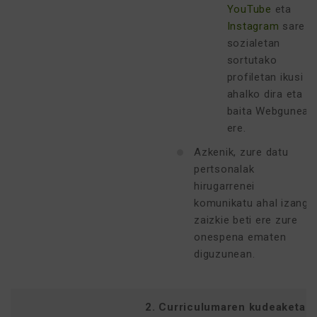
YouTube
eta
Instagram
sare
sozialetan
sortutako
profiletan ikusi
ahalko dira eta
baita Webgunean
ere.
Azkenik, zure datu
pertsonalak
hirugarrenei
komunikatu ahal izango
zaizkie beti ere zure
onespena ematen
diguzunean.
2. Curriculumaren kudeaketa