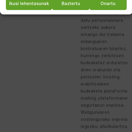
Ikusi lehentasunak
Baztertu
Onartu
zerbitzuen
prestaziorako, LB-ek
datu pertsonaletara
sartzeko aukera
emango die trataera
enkarguaren
kontratuaren bitartez,
hurrengo zerbitzuen
kudeaketaz arduratzen
diren erakunde eta
pertsonei: hosting;
erabiltzaileen
kudeaketa plataforma;
mailing; plataformaren
segurtasun enpresa;
Webgunearen
sostengurako enpresa;
legezko; aholkularitza;