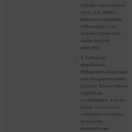
helbide elektronikora
mezu bat bidaliz,
baimena emandako
helbururako zure
datuen trataeraren
aurka zaudela
adieraziz.
5. helburuari
dagokionez,
trataeraren erantzuleak
edo hirugarren batek,
bilatzen dituen interes
legitimoak
asebetetzea. Interes
hauek iruzurra eta
zerbitzuen erabilera
desegokia
prebenitzean