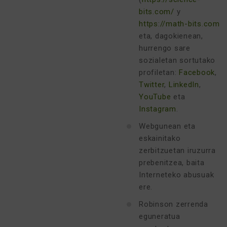
bits.com/
y
https://math-bits.com
)
eta, dagokienean,
hurrengo sare
sozialetan sortutako
profiletan:
Facebook
,
Twitter
,
LinkedIn
,
YouTube
eta
Instagram
.
Webgunean eta
eskainitako
zerbitzuetan iruzurra
prebenitzea, baita
Interneteko abusuak
ere.
Robinson zerrenda
eguneratua