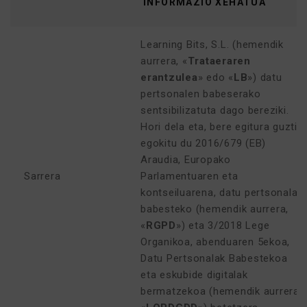
INFORMAZIO XEHATUA
Learning Bits, S.L. (hemendik
aurrera, «
Trataeraren
erantzulea
» edo «
LB
») datu
pertsonalen babeserako
sentsibilizatuta dago bereziki.
Hori dela eta, bere egitura guztia
egokitu du 2016/679 (EB)
Araudia, Europako
Sarrera
Parlamentuaren eta
kontseiluarena, datu pertsonalak
babesteko (hemendik aurrera,
«
RGPD
») eta 3/2018 Lege
Organikoa, abenduaren 5ekoa,
Datu Pertsonalak Babestekoa
eta eskubide digitalak
bermatzekoa (hemendik aurrera,