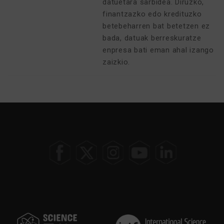
datuetara sarbidea. Diruzko,
finantzazko edo kredituzko
betebeharren bat betetzen ez
bada, datuak berreskuratze
enpresa bati eman ahal izango
zaizkio.
AUKERATU