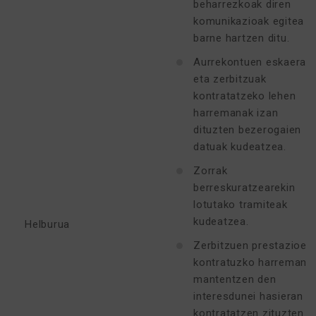
beharrezkoak diren
komunikazioak egitea
barne hartzen ditu.
Aurrekontuen eskaerak
eta zerbitzuak
kontratatzeko lehen
harremanak izan
dituzten bezerogaien
datuak kudeatzea.
Zorrak
berreskuratzearekin
lotutako tramiteak
kudeatzea.
Helburua
Zerbitzuen prestazioen
kontratuzko harremana
mantentzen den
interesdunei hasieran
kontratatzen zituzten