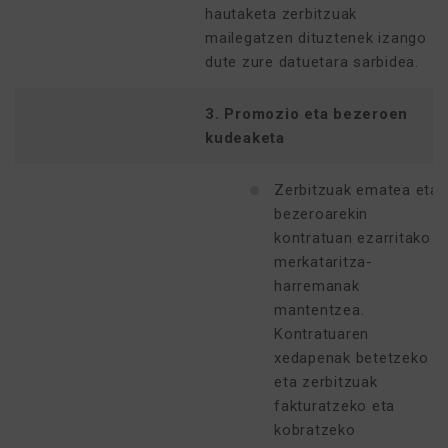
hautaketa zerbitzuak
mailegatzen dituztenek izango
dute zure datuetara sarbidea.
3. Promozio eta bezeroen
kudeaketa
Zerbitzuak ematea eta
bezeroarekin
kontratuan ezarritako
merkataritza-
harremanak
mantentzea.
Kontratuaren
xedapenak betetzeko
eta zerbitzuak
fakturatzeko eta
kobratzeko