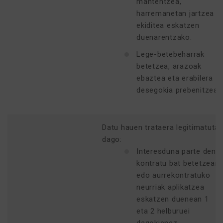
mantentzea,
harremanetan jartzea
ekiditea eskatzen
duenarentzako.
Lege-betebeharrak
betetzea, arazoak
ebaztea eta erabilera
desegokia prebenitzea.
Datu hauen trataera legitimatuta
dago:
Interesduna parte den
kontratu bat betetzean
edo aurrekontratuko
neurriak aplikatzea
eskatzen duenean 1
eta 2 helburuei