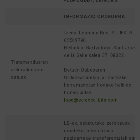
«
LOPDGDD
») betetzera.
INFORMAZIO OROKORRA
Izena: Learning Bits, S.L.IFK: B-
65569790.
Helbidea: Bartzelona, Sant Joan
de la Salle kalea 37, 08022.
Tratamenduaren
arduradunaren
Datuen Babesaren
datuak
Ordezkariarekin jar zaitezke
harremanetan honako helbide
honen bidez:
lopd@science-bits.com
LB-ek, eskatutako zerbitzuak
emateko, bere datuen
nazioarteko transferentziak egin