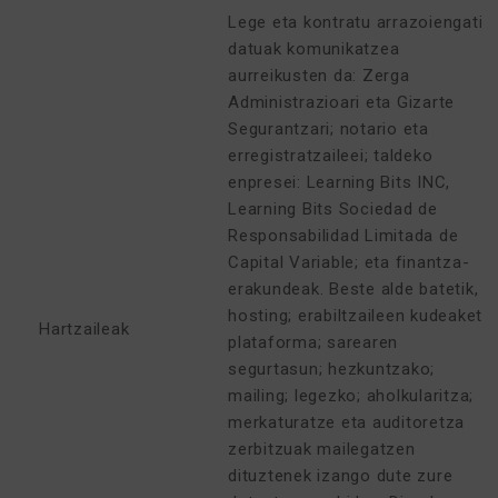
Lege eta kontratu arrazoiengatik,
datuak komunikatzea
aurreikusten da: Zerga
Administrazioari eta Gizarte
Segurantzari; notario eta
erregistratzaileei; taldeko
enpresei: Learning Bits INC,
Learning Bits Sociedad de
Responsabilidad Limitada de
Capital Variable; eta finantza-
erakundeak. Beste alde batetik,
hosting; erabiltzaileen kudeaketa
Hartzaileak
plataforma; sarearen
segurtasun; hezkuntzako;
mailing; legezko; aholkularitza;
merkaturatze eta auditoretza
zerbitzuak mailegatzen
dituztenek izango dute zure