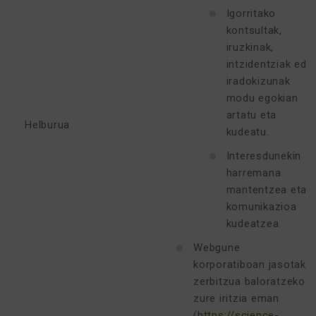
Igorritako
kontsultak,
iruzkinak,
intzidentziak edo
iradokizunak
modu egokian
artatu eta
Helburua
kudeatu.
Interesdunekin
harremana
mantentzea eta
komunikazioa
kudeatzea.
Webgune
korporatiboan jasotako
zerbitzua baloratzeko
zure iritzia eman
(
https://science-