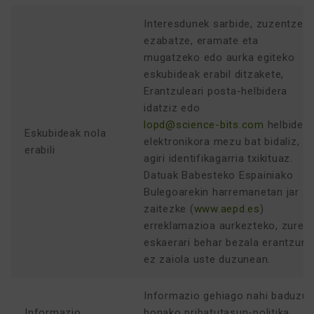
Interesdunek sarbide, zuzentze,
ezabatze, eramate eta
mugatzeko edo aurka egiteko
eskubideak erabil ditzakete,
Erantzuleari posta-helbidera
idatziz edo
lopd@science-bits.com
helbide
Eskubideak nola
elektronikora mezu bat bidaliz,
erabili
agiri identifikagarria txikituaz.
Datuak Babesteko Espainiako
Bulegoarekin harremanetan jar
zaitezke (
www.aepd.es
)
erreklamazioa aurkezteko, zure
eskaerari behar bezala erantzun
ez zaiola uste duzunean.
Informazio gehiago nahi baduzu
Informazio
honako pribatutasun-politika