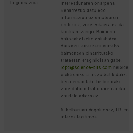
Legitimazioa
interesdunaren onarpena.
Beharrezko datu edo
informazioa ez ematearen
ondorioz, zure eskaera ez da
kontuan izango. Baimena
baliogabetzeko eskubidea
daukazu, erretiratu aurreko
baimenean oinarritutako
trataeran eraginik izan gabe,
lopd@science-bits.com
helbide
elektronikora mezu bat bidaliz,
bena emandako helbururako
zure datuen trataeraren aurka
zaudela adieraziz.
6. helburuari dagokionez, LB-en
interes legitimoa.