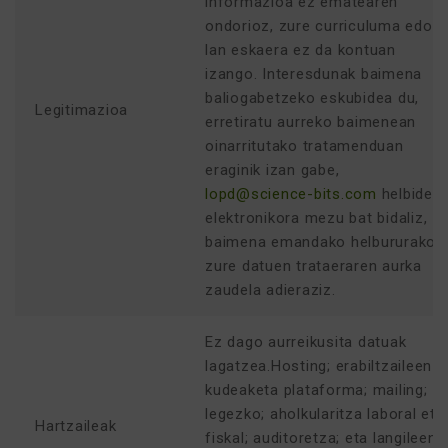
informazioa ez ematearen
ondorioz, zure curriculuma edo
lan eskaera ez da kontuan
izango. Interesdunak baimena
baliogabetzeko eskubidea du,
Legitimazioa
erretiratu aurreko baimenean
oinarritutako tratamenduan
eraginik izan gabe,
lopd@science-bits.com
helbide
elektronikora mezu bat bidaliz,
baimena emandako helbururako
zure datuen trataeraren aurka
zaudela adieraziz.
Ez dago aurreikusita datuak
lagatzea.Hosting; erabiltzaileen
kudeaketa plataforma; mailing;
legezko; aholkularitza laboral eta
Hartzaileak
fiskal; auditoretza; eta langileen