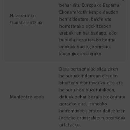
behar ditu Europako Esparru
Ekonomikotik kanpo dauden
Nazioarteko
herrialdeetara, baldin eta
transferentziak
horretarako egokitzapen
erabakiren bat badago, edo
bestela horretarako berme
egokiak baditu, kontratu-
klausulak esaterako.
Datu pertsonalak bildu ziren
helburuak indarrean dirauen
bitartean mantenduko dira eta
helburu hori bukatutakoan,
Mantentze epea
datuak behar bezala blokeatuta
gordeko dira, izandako
harremanetik erator daitezkeen
legezko erantzukizun posibleak
artatzeko.