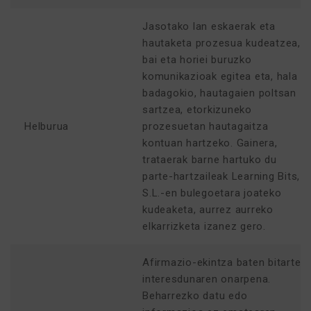
Jasotako lan eskaerak eta
hautaketa prozesua kudeatzea,
bai eta horiei buruzko
komunikazioak egitea eta, hala
badagokio, hautagaien poltsan
sartzea, etorkizuneko
Helburua
prozesuetan hautagaitza
kontuan hartzeko. Gainera,
trataerak barne hartuko du
parte-hartzaileak Learning Bits,
S.L.-en bulegoetara joateko
kudeaketa, aurrez aurreko
elkarrizketa izanez gero.
Afirmazio-ekintza baten bitartez,
interesdunaren onarpena.
Beharrezko datu edo