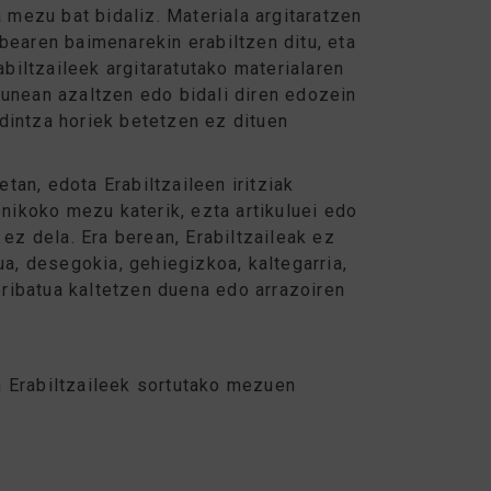
 mezu bat bidaliz. Materiala argitaratzen
bearen baimenarekin erabiltzen ditu, eta
biltzaileek argitaratutako materialaren
unean azaltzen edo bidali diren edozein
dintza horiek betetzen ez dituen
tan, edota Erabiltzaileen iritziak
nikoko mezu katerik, ezta artikuluei edo
ez dela. Era berean, Erabiltzaileak ez
a, desegokia, gehiegizkoa, kaltegarria,
pribatua kaltetzen duena edo arrazoiren
da Erabiltzaileek sortutako mezuen