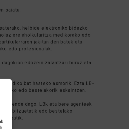
n saiatu.
saterako, helbide elektroniko bidezko
inolaz ere aholkularitza medikorako edo
rtikularraren jakitun den batek eta
diko edo profesionalak.
ti dagokion edozein zalantzari buruz eta
du mediko bat hasteko asmorik. Ezta LB-
ikologiko edo bestelakorik eskaintzen.
enen mende dago. LBk eta bere agenteek
k, zerbitzuetatik edo bestelako
koengatik.
ak
ak