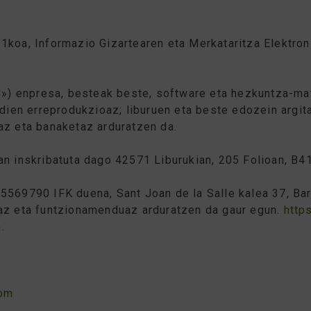
1koa, Informazio Gizartearen eta Merkataritza Elektron
B
») enpresa, besteak beste, software eta hezkuntza-mat
udien erreprodukzioaz; liburuen eta beste edozein argi
az eta banaketaz arduratzen da.
n inskribatuta dago 42571 Liburukian, 205 Folioan, B41
5569790 IFK duena, Sant Joan de la Salle kalea 37, Ba
taz eta funtzionamenduaz arduratzen da gaur egun.
http
).
com