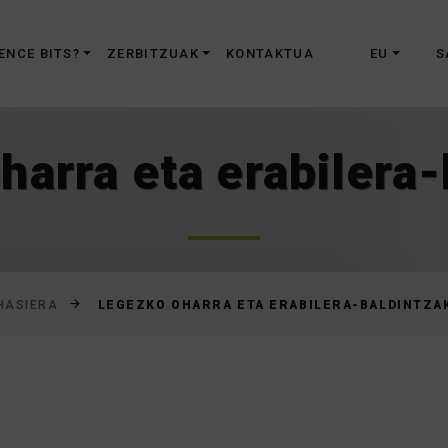
Joan
edukira
ENCE BITS?
ZERBITZUAK
KONTAKTUA
EU
S
harra eta erabilera-
LEGEZKO OHARRA ETA ERABILERA-BALDINTZA
HASIERA