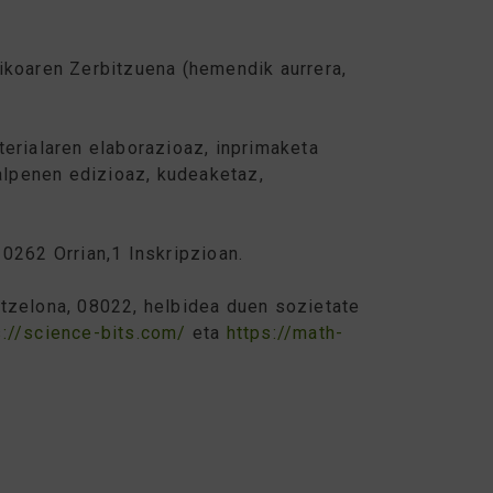
ikoaren Zerbitzuena (hemendik aurrera,
erialaren elaborazioaz, inprimaketa
talpenen edizioaz, kudeaketaz,
0262 Orrian,1 Inskripzioan.
rtzelona, 08022, helbidea duen sozietate
s://science-bits.com/
eta
https://math-