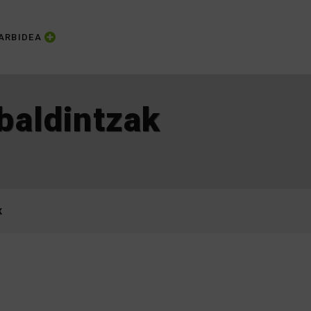
ARBIDEA
baldintzak
K