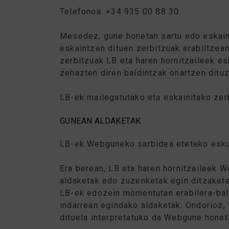
Telefonoa: +34 935 00 88 30.
Mesedez, gune honetan sartu edo eskaintz
eskaintzen dituen zerbitzuak erabiltzea
zerbitzuak LB eta haren hornitzaileek es
zehazten diren baldintzak onartzen ditu
LB-ek mailegatutako eta eskainitako zerb
GUNEAN ALDAKETAK
LB-ek Webguneko sarbidea eteteko eskub
Era berean, LB eta haren hornitzaileek 
aldaketak edo zuzenketak egin ditzakete
LB-ek edozein momentutan erabilera-bald
indarrean egindako aldaketak. Ondorioz, 
dituela interpretatuko da Webgune honet