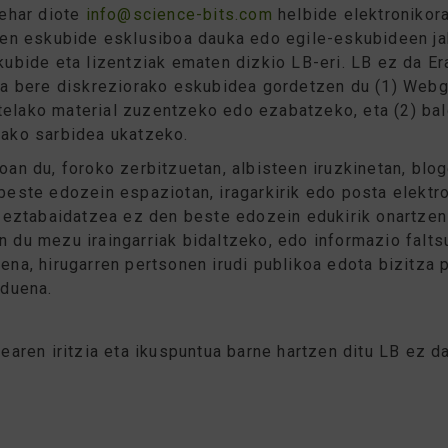
behar diote
info@science-bits.com
helbide elektronikora
uen eskubide esklusiboa dauka edo egile-eskubideen ja
kubide eta lizentziak ematen dizkio LB-eri. LB ez da Era
ina bere diskreziorako eskubidea gordetzen du (1) Webg
elako material zuzentzeko edo ezabatzeko, eta (2) bal
rako sarbidea ukatzeko.
an du, foroko zerbitzuetan, albisteen iruzkinetan, bloge
beste edozein espaziotan, iragarkirik edo posta elektro
o eztabaidatzea ez den beste edozein edukirik onartzen 
 du mezu iraingarriak bidaltzeko, edo informazio faltsu
ena, hirugarren pertsonen irudi publikoa edota bizitza 
 duena.
learen iritzia eta ikuspuntua barne hartzen ditu LB ez 