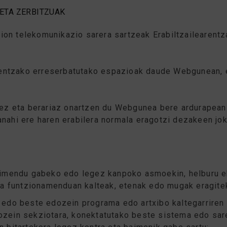
ETA ZERBITZUAK
on telekomunikazio sarera sartzeak Erabiltzailearentz
ileentzako erreserbatutako espazioak daude Webgunean,
tez eta berariaz onartzen du Webgunea bere ardurapean 
anahi ere haren erabilera normala eragotzi dezakeen jo
baimendu gabeko edo legez kanpoko asmoekin, helburu 
ta funtzionamenduan kalteak, etenak edo mugak eragitek
edo beste edozein programa edo artxibo kaltegarriren 
zein sekziotara, konektatutako beste sistema edo saret