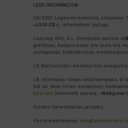
LEGE-INFORMAZIOA
34/2002 Legearen betetzea, uztailaren 1
«
LSSI-CE
»), informatzen zaitugu:
Learning Bits, S.L. (hemendik aurrera «
L
grafikoaz, konposizioaz eta testu eta ir
sustapenaz, bitartekotzaz, merkaturatze
LB Bartzelonako merkataritza-erregistroa
LB informazio honen ondorioetarako, B-6
bat da. Web-orrien ustiapenaz, kudeake
bits.com
(hemendik aurrera, «
Webgune
»
Gurekin harremanetan jartzeko:
Posta elektronikoa:
info@science-bits.