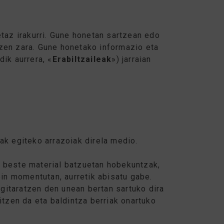
etaz irakurri. Gune honetan sartzean edo
zen zara. Gune honetako informazio eta
ik aurrera, «
Erabiltzaileak
») jarraian
k egiteko arrazoiak direla medio.
o beste material batzuetan hobekuntzak,
n momentutan, aurretik abisatu gabe.
gitaratzen den unean bertan sartuko dira
itzen da eta baldintza berriak onartuko