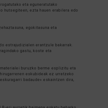
frogatutako eta eguneratutako
o hutsegiteen, ezta hauen erabilera edo
zehaztasuna, egokitasuna eta
do estrajudizialen erantzule bakarrak.
eragindako gastu, koste eta
 materialei buruzko berme esplizitu eta
a hirugarrenen eskubideak ez urratzeko
«eskuragarri badaude» eskaintzen dira,
 LB-eri aurretik baimena eskatu beharko