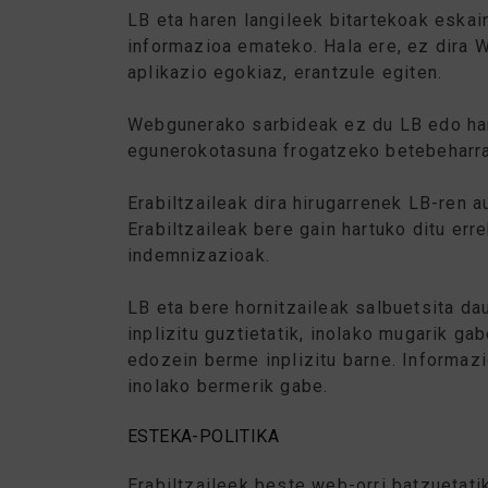
LB eta haren langileek bitartekoak eskai
informazioa emateko. Hala ere, ez dira 
aplikazio egokiaz, erantzule egiten.
Webgunerako sarbideak ez du LB edo har
egunerokotasuna frogatzeko betebeharra
Erabiltzaileak dira hirugarrenek LB-ren a
Erabiltzaileak bere gain hartuko ditu er
indemnizazioak.
LB eta bere hornitzaileak salbuetsita d
inplizitu guztietatik, inolako mugarik g
edozein berme inplizitu barne. Informazi
inolako bermerik gabe.
ESTEKA-POLITIKA
Erabiltzaileek beste web-orri batzuetat