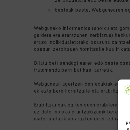
zerbitzuetara edo beste edozein
besteak beste, Webgunearen egi
Webguneko informazioa (aholku eta gomen
galdera eta erantzunen zerbitzua) hezkun
arazo indibidualetarako osasuna zaintzek
osasun-zerbitzuen hornitzaile kualifikat
Bilatu beti sendagilearen edo beste osas
tratamendu berri bat hasi aurretik.
Webgunean agertzen den edukiak eta inf
ek ezta bere hornitzaile eta erabiltzaile
Erabiltzaileak egiten duen erabilera W
ez dute inolako erantzukizunik beren ga
materialetatik abiarazten diren edozein 
p
e