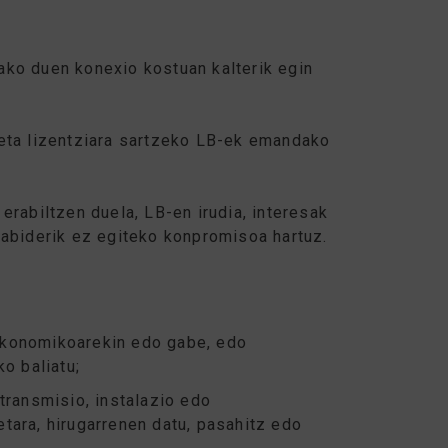
ako duen konexio kostuan kalterik egin
 eta lizentziara sartzeko LB-ek emandako
erabiltzen duela, LB-en irudia, interesak
kabiderik ez egiteko konpromisoa hartuz.
ekonomikoarekin edo gabe, edo
o baliatu;
transmisio, instalazio edo
ara, hirugarrenen datu, pasahitz edo