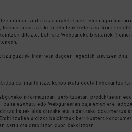
en dituen zerbitzuak erabili baino lehen agiri hau arr
n, hemen adierazitako baldintzak betetzera konprometit
kaintzen dituzte, beti ere Webguneko bisitariek (hemend
ztenean.
itzu guztiak indarrean dagoen legediak arautzen ditu.
idea du, mantentze, konponketa edota hobekuntza lana
Webguneko informazioan, zerbitzuetan, produktuetan ed
, baita ezabatu edo Webgunearen baja eman ere, edozei
intza hauek alda ditzake eta aldatutako dokumentua ar
Erabiltzailea aldizka baldintzak berrikustera konpromet
an sartu eta erabiltzen duen bakoitzean.