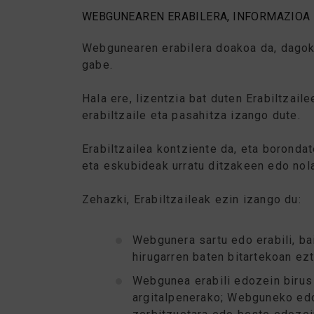
WEBGUNEAREN ERABILERA, INFORMAZIOA 
Webgunearen erabilera doakoa da, dagoki
gabe.
Hala ere, lizentzia bat duten Erabiltza
erabiltzaile eta pasahitza izango dute.
Erabiltzailea kontziente da, eta boronda
eta eskubideak urratu ditzakeen edo nol
Zehazki, Erabiltzaileak ezin izango du:
Webgunera sartu edo erabili, 
hirugarren baten bitartekoan ez
Webgunea erabili edozein birus 
argitalpenerako; Webguneko edo