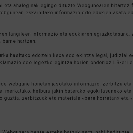
ni eta ahaleginak egingo dituzte Webgunearen bitartez 
Webgunean eskainitako informazio edo edukien akats ed
en langileen informazio eta edukiaren egiazkotasuna, 
 barne hartzen.
urka hasitako edozein kexa edo ekintza legal, judizial e
reklamazio edo legezko egintza horien ondorioz LB-eri 
aude webgune honetan jasotako informazio, zerbitzu eta
abe, merkatuko, helburu jakin baterako egokitasuneko et
o guztia, zerbitzuak eta materiala «bere horretan» eta 
ik Webgunera beste esteka batzuk sartu nahi badituzte,