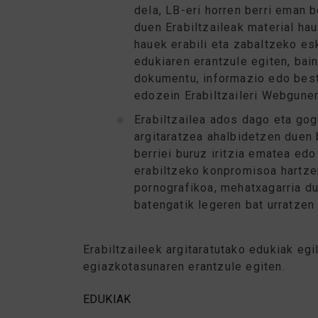
dela, LB-eri horren berri eman 
duen Erabiltzaileak material ha
hauek erabili eta zabaltzeko es
edukiaren erantzule egiten, ba
dokumentu, informazio edo best
edozein Erabiltzaileri Webgune
Erabiltzailea ados dago eta gogo
argitaratzea ahalbidetzen duen 
berriei buruz iritzia ematea ed
erabiltzeko konpromisoa hartzen
pornografikoa, mehatxagarria du
batengatik legeren bat urratzen
Erabiltzaileek argitaratutako edukiak egi
egiazkotasunaren erantzule egiten.
EDUKIAK